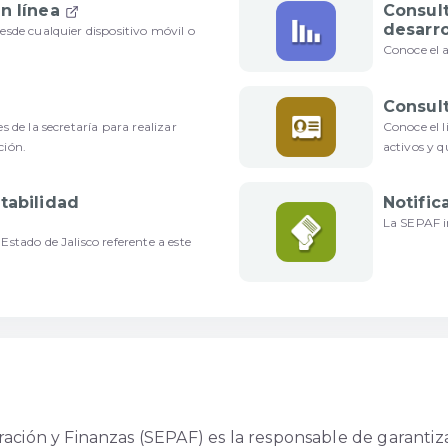
n línea
Consul
desarr
esde cualquier dispositivo móvil o
Conoce el a
Consul
s de la secretaría para realizar
Conoce el 
ción.
activos y q
tabilidad
Notific
La SEPAF i
Estado de Jalisco referente a este
ración y Finanzas (SEPAF) es la responsable de garantiz