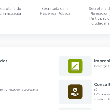
ecretaría de
Secretaría de la
Secretaría 
dministración
Hacienda Pública
Planeación 
Participació
Ciudadana
der!
Impres
Descarga t
Consult
e trámites de la secretaría.
Infórmate s
el estado de