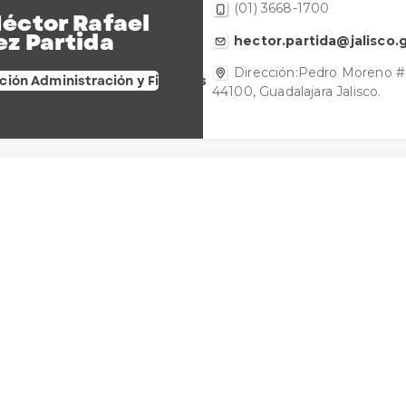
(01) 3668-1700
Héctor Rafael
ez Partida
hector.partida@jalisco.
Dirección:Pedro Moreno # 28
ción Administración y Finanzas
44100, Guadalajara Jalisco.