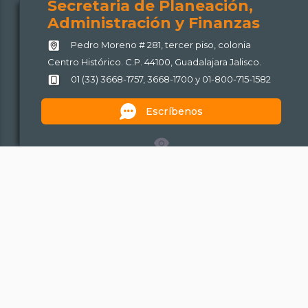
Secretaria de Planeación,
Administración y Finanzas
Pedro Moreno # 281, tercer piso, colonia
Centro Histórico. C.P. 44100, Guadalajara Jalisco.
01 (33) 3668-1757, 3668-1700 y 01-800-715-1582
Escríbenos
Mapa de sitio
Políticas de uso y privacidad
Acerca de este portal
Plataforma Nacional de Transparencia